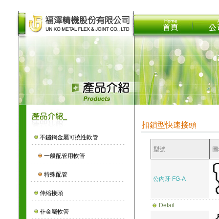
扣鎖型快速接頭
不鏽鋼金屬可撓性軟管
型號
圖
一般配管用軟管
特殊配管
公內牙 FG-A
伸縮接頭
Detail
非金屬軟管