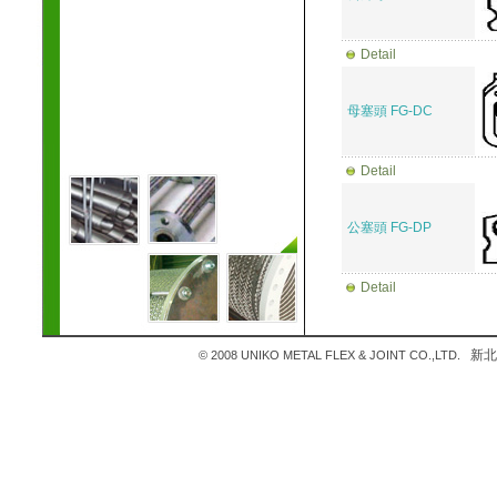
Detail
母塞頭 FG-DC
Detail
公塞頭 FG-DP
Detail
新北市
© 2008 UNIKO METAL FLEX & JOINT CO.,LTD.